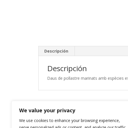
Descripción
Descripción
Daus de pollastre marinats amb espècies es
Productos relacionados
We value your privacy
Garlic Prawn
Le
We use cookies to enhance your browsing experience,
¡Oferta!
serve personalized ads or content, and analyze our traffic.