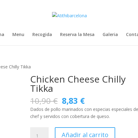
na
Menu
Recogida
Reserva la Mesa
Galeria
Cont
ese Chilly Tikka
Chicken Cheese Chilly
Tikka
El
El
10,90
€
8,83
€
precio
precio
Dados de pollo marinados con especias especiales de
original
actual
chef y servidos con cobertura de queso.
era:
es:
10,90 €.
8,83 €.
Chicken
Añadir al carrito
Cheese