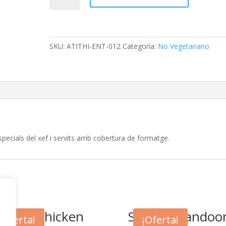
Chilly
Tikka
cantidad
SKU:
ATITHI-ENT-012
Categoría:
No Vegetariano
pecials del xef i servits amb cobertura de formatge.
hsuni Chicken
Salmon Tandoor
¡Oferta!
¡Oferta!