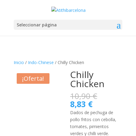
Seleccionar página
Inicio
/
Indo-Chinese
/ Chilly Chicken
Chilly
¡Oferta!
Chicken
El
10,90
€
precio
El
8,83
€
original
precio
Dados de pechuga de
era:
actual
pollo fritos con cebolla,
10,90 €.
es:
tomates, pimientos
8,83 €.
verdes y chilli verde.