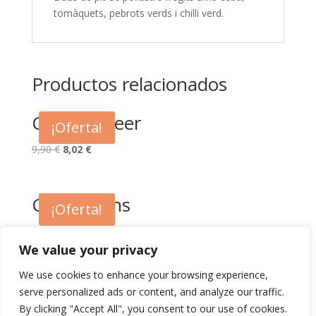
tomàquets, pebrots verds i chilli verd.
Productos relacionados
Chilly Paneer
¡Oferta!
El
El
9,90
€
8,02
€
precio
precio
original
actual
era:
es:
Chowmeins
¡Oferta!
9,90 €.
8,02 €.
El
El
8,90
€
7,21
€
precio
precio
We value your privacy
original
actual
We use cookies to enhance your browsing experience,
era:
es:
Chicken Fried Rice
¡Oferta!
serve personalized ads or content, and analyze our traffic.
8,90 €.
7,21 €.
By clicking "Accept All", you consent to our use of cookies.
El
El
7,90
€
6,40
€