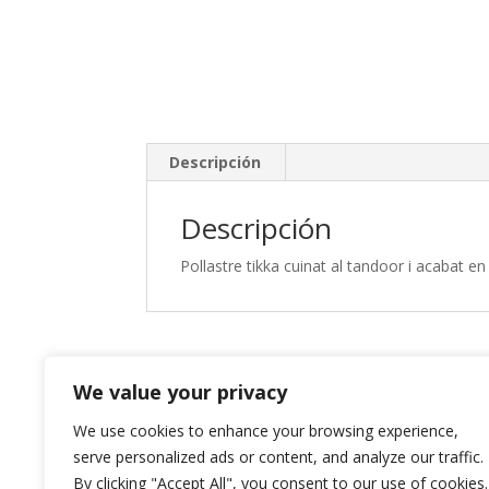
Descripción
Descripción
Pollastre tikka cuinat al tandoor i acabat en
Productos relacionados
We value your privacy
Murgh Korma
At
We use cookies to enhance your browsing experience,
¡Oferta!
Ma
serve personalized ads or content, and analyze our traffic.
El
El
13,95
€
11,30
€
By clicking "Accept All", you consent to our use of cookies.