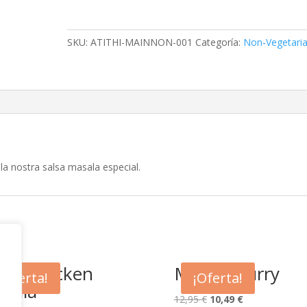
cantidad
SKU:
ATITHI-MAINNON-001
Categoría:
Non‑Vegetari
 la nostra salsa masala especial.
ithi Chicken
Murgh Curry
¡Oferta!
¡Oferta!
sala
El
El
12,95
€
10,49
€