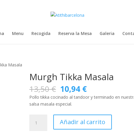
na
Menu
Recogida
Reserva la Mesa
Galeria
Cont
ikka Masala
Murgh Tikka Masala
El
El
13,50
€
10,94
€
precio
precio
Pollo tikka cocinado al tandoor y terminado en nuestr
original
actual
salsa masala especial.
era:
es:
13,50 €.
10,94 €.
Murgh
Añadir al carrito
Tikka
Masala