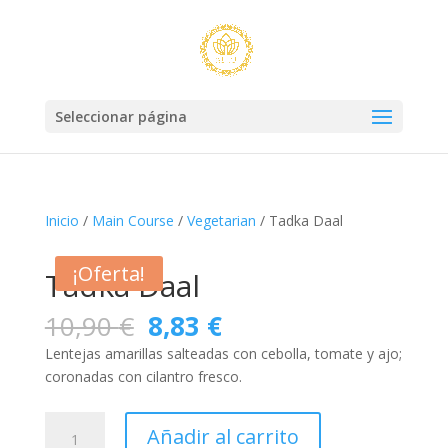
Seleccionar página
Inicio
/
Main Course
/
Vegetarian
/ Tadka Daal
¡Oferta!
Tadka Daal
El
El
10,90
€
8,83
€
precio
precio
Lentejas amarillas salteadas con cebolla, tomate y ajo;
original
actual
coronadas con cilantro fresco.
era:
es:
10,90 €.
8,83 €.
Tadka
Añadir al carrito
Daal